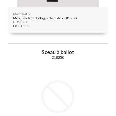
MATÉRIAUX
Métal - métaux et alliages plombifères (Plomb)
NUMÉRO
EcFl-4-1F1-2
Sceau à ballot
218230