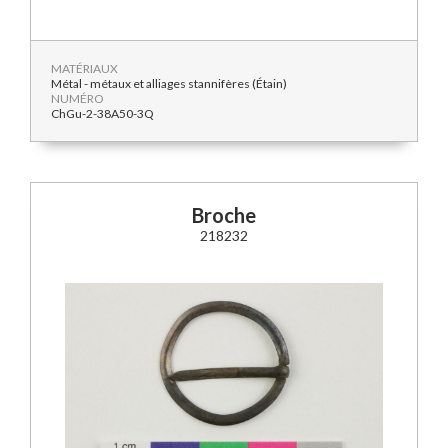
MATÉRIAUX
Métal - métaux et alliages stannifères (Étain)
NUMÉRO
ChGu-2-38A50-3Q
Broche
218232