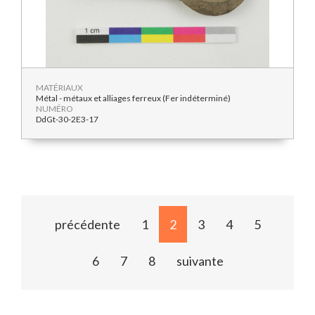
MATÉRIAUX
Métal - métaux et alliages ferreux (Fer indéterminé)
NUMÉRO
DdGt-30-2E3-17
précédente
1
2
3
4
5
6
7
8
suivante