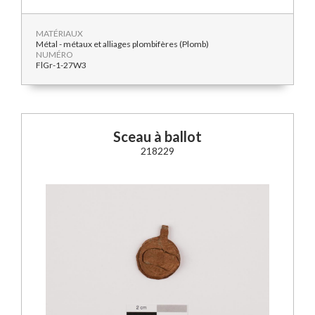
MATÉRIAUX
Métal - métaux et alliages plombifères (Plomb)
NUMÉRO
FlGr-1-27W3
Sceau à ballot
218229