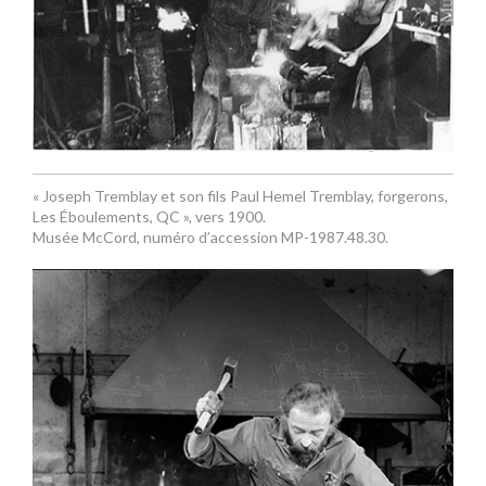
« Joseph Tremblay et son fils Paul Hemel Tremblay, forgerons,
Les Éboulements, QC », vers 1900.
Musée McCord, numéro d’accession MP-1987.48.30.