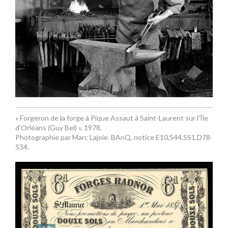
« Forgeron de la forge à Pique Assaut à Saint-Laurent sur l'Île
d'Orléans (Guy Bel) », 1978.
Photographie par Marc Lajoie. BAnQ, notice E10,S44,SS1,D78-
534.