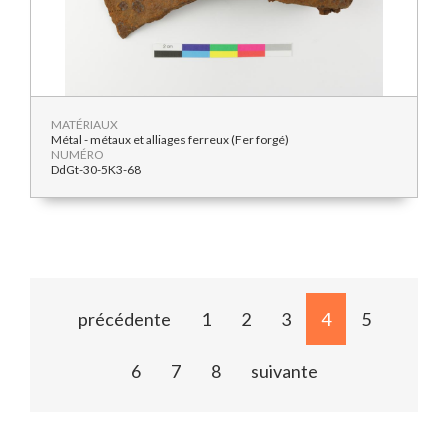
MATÉRIAUX
Métal - métaux et alliages ferreux (Fer forgé)
NUMÉRO
DdGt-30-5K3-68
précédente
1
2
3
4
5
6
7
8
suivante