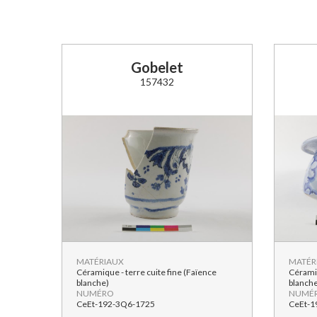
Gobelet
157432
MATÉRIAUX
MATÉR
Céramique - terre cuite fine (Faïence
Céramiq
blanche)
blanch
NUMÉRO
NUMÉ
CeEt-192-3Q6-1725
CeEt-1