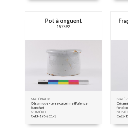
Pot à onguent
Fra
157592
MATÉRIAUX
MATÉR
Céramique - terre cuite fine (Faïence
Céramiq
blanche)
fond co
NUMÉRO
NUMÉ
CeEt-196-2C1-1
CeEt-1