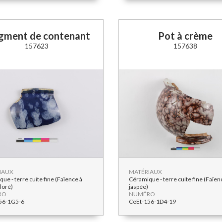
gment de contenant
Pot à crème
157623
157638
IAUX
MATÉRIAUX
ue - terre cuite fine (Faïence à
Céramique - terre cuite fine (Faïen
loré)
jaspée)
RO
NUMÉRO
56-1G5-6
CeEt-156-1D4-19