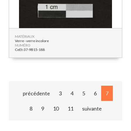
MATÉRIAUX
Verre - verre incolore
NUMÉRO
CeEt-37-9B15-188
précédente
3
4
5
6
7
8
9
10
11
suivante