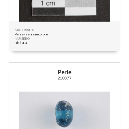
MATÉRIAUX
Verre - verre incolore
NUMÉRO
BiFi-4-4
Perle
210377