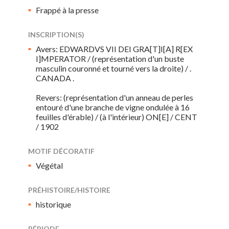
Frappé à la presse
INSCRIPTION(S)
Avers: EDWARDVS VII DEI GRA[T]I[A] R[EX
I]MPERATOR / (représentation d'un buste
masculin couronné et tourné vers la droite) / .
CANADA .
Revers: (représentation d'un anneau de perles
entouré d'une branche de vigne ondulée à 16
feuilles d'érable) / (à l'intérieur) ON[E] / CENT
/ 1902
MOTIF DÉCORATIF
Végétal
PRÉHISTOIRE/HISTOIRE
historique
PÉRIODE